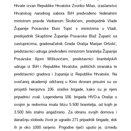
Hrvate izvan Republike Hrvatske Zvonko Milas, izaslanstvo
Hrvatskog narodnog sabora BiH predvođeno federalnim
ministrom pravde Vedranom Škobićem, predsjednik Vlade
Županije Posavske Đuro Topić s ministrima u Vladi,
predsjednik Skupštine Županije Posavske Blaž Župarić sa
zastupnicima, gradonačelnik Grada Orašja Marijan Oršolić,
predstavnici udruga predvođeni ministrom branitelja Županije
Posavske Ilijom Miškovićem, predstavnici braniteljskih
udruga iz BiH i Republike Hrvatske, političkih stranaka te
predstavnici gradova i županija iz Republike Hrvatske. Na
svečanoj akademiji održanoj u Kino dvorani prisutni su se
prisjetili herojstva 106. oraške brigade, kako su je njeni
pripadnici zvali. Legendarna 106. brigada HVO-a Orašje u
svojim je redovima imala blizu 5.500 branitelja, od kojih je
3.500 bilo stalno angažirano. Za obranu svojih domova i
današnju slobodu život je ugradio 271 pripadnik brigade, dok
ih je oko 1000 ranjeno. Prigodne riječi uputio je, između