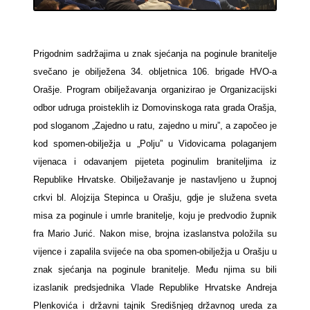
Prigodnim sadržajima u znak sjećanja na poginule branitelje
svečano je obilježena 34. obljetnica 106. brigade HVO-a
Orašje. Program obilježavanja organizirao je Organizacijski
odbor udruga proisteklih iz Domovinskoga rata grada Orašja,
pod sloganom „Zajedno u ratu, zajedno u miru”, a započeo je
kod spomen-obilježja u „Polju” u Vidovicama polaganjem
vijenaca i odavanjem pijeteta poginulim braniteljima iz
Republike Hrvatske. Obilježavanje je nastavljeno u župnoj
crkvi bl. Alojzija Stepinca u Orašju, gdje je služena sveta
misa za poginule i umrle branitelje, koju je predvodio župnik
fra Mario Jurić. Nakon mise, brojna izaslanstva položila su
vijence i zapalila svijeće na oba spomen-obilježja u Orašju u
znak sjećanja na poginule branitelje. Među njima su bili
izaslanik predsjednika Vlade Republike Hrvatske Andreja
Plenkovića i državni tajnik Središnjeg državnog ureda za