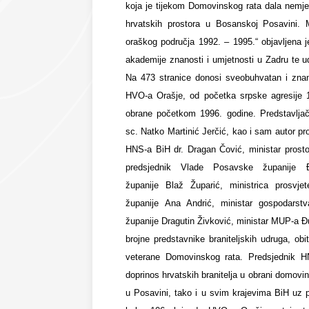
koja je tijekom Domovinskog rata dala nemjer
hrvatskih prostora u Bosanskoj Posavini. 
oraškog područja 1992. – 1995.“ objavljena 
akademije znanosti i umjetnosti u Zadru te u
Na 473 stranice donosi sveobuhvatan i znan
HVO-a Orašje, od početka srpske agresije 1
obrane početkom 1996. godine. Predstavljači
sc. Natko Martinić Jerčić, kao i sam autor pro
HNS-a BiH dr. Dragan Čović, ministar prosto
predsjednik Vlade Posavske županije Đ
županije Blaž Župarić, ministrica prosvje
županije Ana Andrić, ministar gospodarst
županije Dragutin Živković, ministar MUP-a Đu
brojne predstavnike braniteljskih udruga, obit
veterane Domovinskog rata. Predsjednik HN
doprinos hrvatskih branitelja u obrani domovine
u Posavini, tako i u svim krajevima BiH uz 