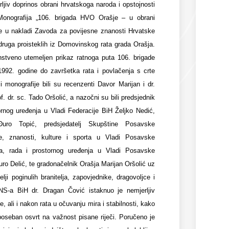
ljiv doprinos obrani hrvatskoga naroda i opstojnosti
Monografija „106. brigada HVO Orašje – u obrani
je u nakladi Zavoda za povijesne znanosti Hrvatske
druga proisteklih iz Domovinskog rata grada Orašja.
stveno utemeljen prikaz ratnoga puta 106. brigade
992. godine do završetka rata i povlačenja s crte
 monografije bili su recenzenti Davor Marijan i dr.
f. dr. sc. Tado Oršolić, a nazočni su bili predsjednik
rnog uređenja u Vladi Federacije BiH Željko Nedić,
uro Topić, predsjedatelj Skupštine Posavske
te, znanosti, kulture i sporta u Vladi Posavske
va, rada i prostornog uređenja u Vladi Posavske
ro Delić, te gradonačelnik Orašja Marijan Oršolić uz
elji poginulih branitelja, zapovjednike, dragovoljce i
S-a BiH dr. Dragan Čović istaknuo je nemjerljiv
, ali i nakon rata u očuvanju mira i stabilnosti, kako
poseban osvrt na važnost pisane riječi. Poručeno je