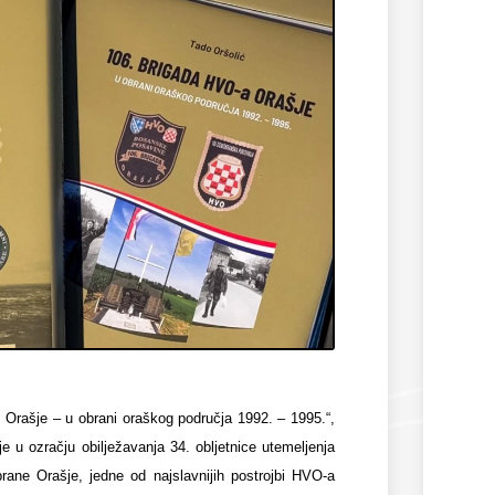
 Orašje – u obrani oraškog područja 1992. – 1995.“,
 je u ozračju obilježavanja 34. obljetnice utemeljenja
rane Orašje, jedne od najslavnijih postrojbi HVO-a