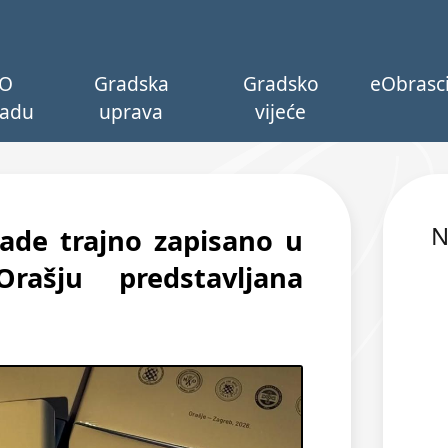
O
Gradska
Gradsko
eObrasc
adu
uprava
vijeće
N
gade trajno zapisano u
rašju predstavljana