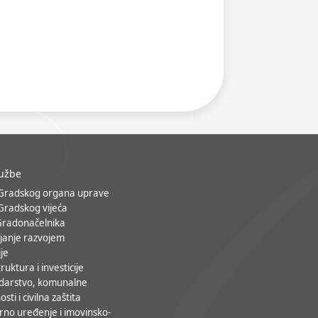
lužbe
 Gradskog organa uprave
 Gradskog vijeća
Gradonačelnika
janje razvojem
ije
ruktura i investicije
darstvo, komunalne
osti i civilna zaštita
rno uređenje i imovinsko-