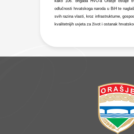
kako 106. brigada HVO-a Orašje ostaje traj
odlučnosti hrvatskoga naroda u BiH te nagla
svih razina vlasti, kroz infrastrukturne, gosp
kvalitetnijih uvjeta za život i ostanak hrvats