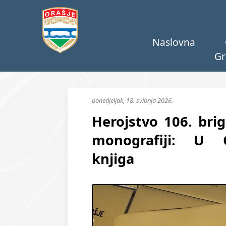
Naslovna
Gr
ponedjeljak, 18. svibnja 2026.
Herojstvo 106. bri
monografiji: U O
knjiga