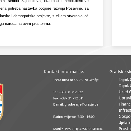
ni simbol zajedništva, hrabrosti i nepokolebljive
šena potreba nastavka potpore razvoju Posavine, sa
odarske i demografske projekte, s ciljem stvaranja još
koga naroda na ovim prostorima.
Kontakt informacije:
Gradske s
Tajnik
Treća ulica br.45, 76270 Orašje
Tajnik
Ured 
Tel: +387 31 712 322
Upravl
Fax: +387 31 712 011
Financ
E-mail: gradorasje@orasje.ba
Infrast
Gospo
Radno vrijeme: 7:30 - 16:00
djelatn
Prosto
Matični broj (ID): 4254051610004