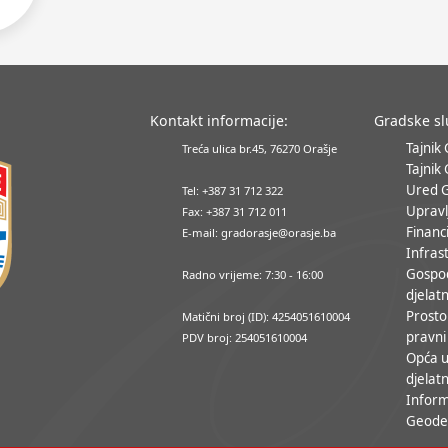
Kontakt informacije:
Gradske s
Tajnik
Treća ulica br.45, 76270 Orašje
Tajnik
Ured 
Tel: +387 31 712 322
Upravl
Fax: +387 31 712 011
Financ
E-mail: gradorasje@orasje.ba
Infrast
Gospo
Radno vrijeme: 7:30 - 16:00
djelatn
Prosto
Matični broj (ID): 4254051610004
pravni
PDV broj: 254051610004
Opća u
djelatn
Inform
Geodet