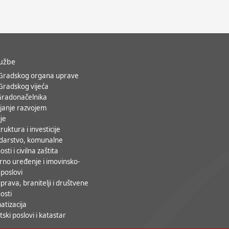
lužbe
 Gradskog organa uprave
 Gradskog vijeća
Gradonačelnika
janje razvojem
ije
ruktura i investicije
darstvo, komunalne
osti i civilna zaštita
rno uređenje i imovinsko-
 poslovi
prava, branitelji i društvene
osti
atizacija
ski poslovi i katastar