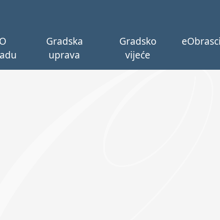
O
Gradska
Gradsko
eObrasc
adu
uprava
vijeće