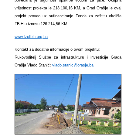
povećana je sigurnost opskrbe vodom za piće. Ukupna
vrijednost projekta je 218.100,16 KM, a Grad Orašje je ovaj
projekt proveo uz sufinanciranje Fonda za zaštitu okoliša
FBiH u iznosu 126.214,56 KM.
www.fzofbih.org.ba
Kontakt za dodatne informacije o ovom projektu:
Rukovoditelj Službe za infrastrukturu i investicije Grada
Orašja Vlado Stanić:
vlado.stanic@orasje.ba