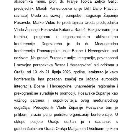
akademika mons. prof. dr. Franje Topića Željko Galić,
predsjednik Mladih Paneuropske unije BiH Dario Plavčić,
ravnatelj Ureda za razvoj i europske integracije Županije
Posavske Marko Vukić te predstojnica Ureda predsjednika
Vlade Županije Posavske Katarina Baotić. Razgovarano je o
terminu, programu i organizacijskim aktivnostima
konferencije. Dogovoreno je da će Međunarodna
konferencija Paneuropske unije Bosne i Hercegovine pod
nazivom „Na granici Europske unije: integracije, povezanosti
i razvojna perspektiva Bosne i Hercegovine“ biti održana u
Orašju od 19. do 21. lipnja 2026. godine. Istaknuto je kako
konferencija ima poseban značaj za jačanje europskih
integracija Bosne i Hercegovine, unapređenje regionalne i
prekogranične suradnje te promociju Posavske županije kao
važnog partnera i supokrovitelja ovog međunarodnog
događaja. Predsjednik Vlade Županije Posavske tom je
prilikom izrazio punu podršku organizaciji konferencije. U
sklopu posjete Orašju održan je i sastanak s
gradonačelnikom Grada Orašja Marijanom Oršolićem tijekom