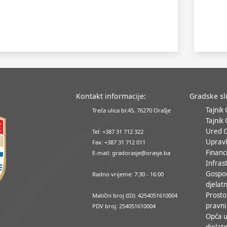
Kontakt informacije:
Gradske s
Tajnik
Treća ulica br.45, 76270 Orašje
Tajnik
Ured 
Tel: +387 31 712 322
Upravl
Fax: +387 31 712 011
Financ
E-mail: gradorasje@orasje.ba
Infrast
Gospo
Radno vrijeme: 7:30 - 16:00
djelatn
Prosto
Matični broj (ID): 4254051610004
pravni
PDV broj: 254051610004
Opća u