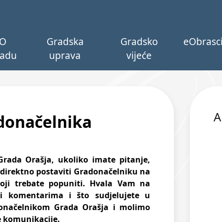
O
Gradska
Gradsko
eObrasc
adu
uprava
vijeće
A
adonačelnika
rada Orašja, ukoliko imate pitanje,
e direktno postaviti Gradonačelniku na
oji trebate popuniti. Hvala Vam na
 i komentarima i što sudjelujete u
donačelnikom Grada Orašja i molimo
ne komunikacije.