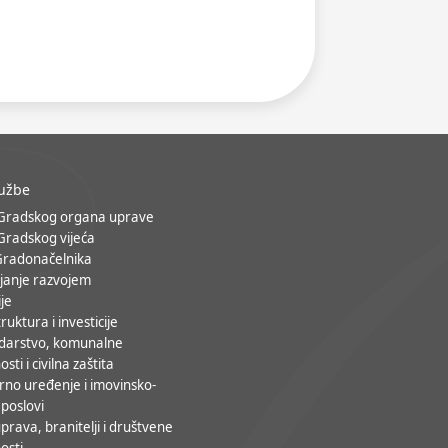
lužbe
 Gradskog organa uprave
 Gradskog vijeća
Gradonačelnika
janje razvojem
ije
ruktura i investicije
darstvo, komunalne
osti i civilna zaštita
rno uređenje i imovinsko-
 poslovi
prava, branitelji i društvene