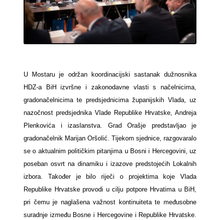
U Mostaru je održan koordinacijski sastanak dužnosnika
HDZ-a BiH izvršne i zakonodavne vlasti s načelnicima,
gradonačelnicima te predsjednicima županijskih Vlada, uz
nazočnost predsjednika Vlade Republike Hrvatske, Andreja
Plenkovića i izaslanstva. Grad Orašje predstavljao je
gradonačelnik Marijan Oršolić. Tijekom sjednice, razgovaralo
se o aktualnim političkim pitanjima u Bosni i Hercegovini, uz
poseban osvrt na dinamiku i izazove predstojećih Lokalnih
izbora. Također je bilo riječi o projektima koje Vlada
Republike Hrvatske provodi u cilju potpore Hrvatima u BiH,
pri čemu je naglašena važnost kontinuiteta te međusobne
suradnje između Bosne i Hercegovine i Republike Hrvatske.