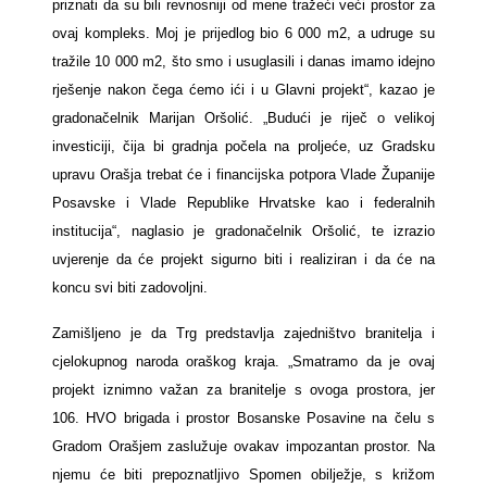
priznati da su bili revnosniji od mene tražeći veći prostor za
ovaj kompleks. Moj je prijedlog bio 6 000 m2, a udruge su
tražile 10 000 m2, što smo i usuglasili i danas imamo idejno
rješenje nakon čega ćemo ići i u Glavni projekt“, kazao je
gradonačelnik Marijan Oršolić. „Budući je riječ o velikoj
investiciji, čija bi gradnja počela na proljeće, uz Gradsku
upravu Orašja trebat će i financijska potpora Vlade Županije
Posavske i Vlade Republike Hrvatske kao i federalnih
institucija“, naglasio je gradonačelnik Oršolić, te izrazio
uvjerenje da će projekt sigurno biti i realiziran i da će na
koncu svi biti zadovoljni.
Zamišljeno je da Trg predstavlja zajedništvo branitelja i
cjelokupnog naroda oraškog kraja. „Smatramo da je ovaj
projekt iznimno važan za branitelje s ovoga prostora, jer
106. HVO brigada i prostor Bosanske Posavine na čelu s
Gradom Orašjem zaslužuje ovakav impozantan prostor. Na
njemu će biti prepoznatljivo Spomen obilježje, s križom