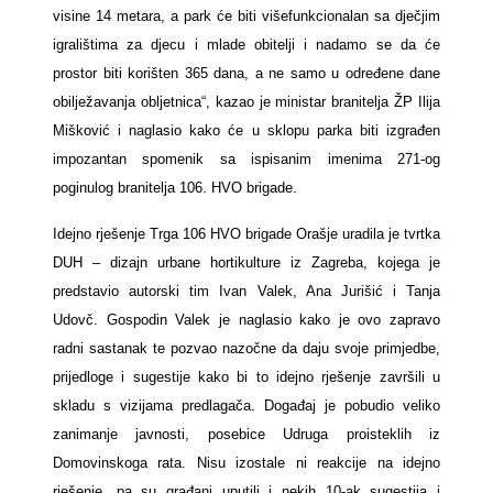
visine 14 metara, a park će biti višefunkcionalan sa dječjim
igralištima za djecu i mlade obitelji i nadamo se da će
prostor biti korišten 365 dana, a ne samo u određene dane
obilježavanja obljetnica“, kazao je ministar branitelja ŽP Ilija
Mišković i naglasio kako će u sklopu parka biti izgrađen
impozantan spomenik sa ispisanim imenima 271-og
poginulog branitelja 106. HVO brigade.
Idejno rješenje Trga 106 HVO brigade Orašje uradila je tvrtka
DUH – dizajn urbane hortikulture iz Zagreba, kojega je
predstavio autorski tim Ivan Valek, Ana Jurišić i Tanja
Udovč. Gospodin Valek je naglasio kako je ovo zapravo
radni sastanak te pozvao nazočne da daju svoje primjedbe,
prijedloge i sugestije kako bi to idejno rješenje završili u
skladu s vizijama predlagača. Događaj je pobudio veliko
zanimanje javnosti, posebice Udruga proisteklih iz
Domovinskoga rata. Nisu izostale ni reakcije na idejno
rješenje, pa su građani uputili i nekih 10-ak sugestija i