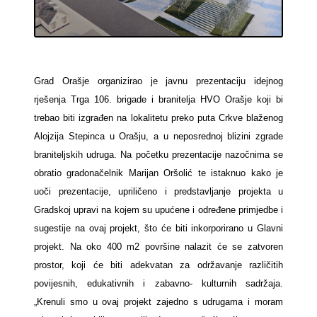
Grad Orašje organizirao je javnu prezentaciju idejnog
rješenja Trga 106. brigade i branitelja HVO Orašje koji bi
trebao biti izgrađen na lokalitetu preko puta Crkve blaženog
Alojzija Stepinca u Orašju, a u neposrednoj blizini zgrade
braniteljskih udruga. Na početku prezentacije nazočnima se
obratio gradonačelnik Marijan Oršolić te istaknuo kako je
uoči prezentacije, upriličeno i predstavljanje projekta u
Gradskoj upravi na kojem su upućene i određene primjedbe i
sugestije na ovaj projekt, što će biti inkorporirano u Glavni
projekt. Na oko 400 m2 površine nalazit će se zatvoren
prostor, koji će biti adekvatan za održavanje različitih
povijesnih, edukativnih i zabavno- kulturnih sadržaja.
„Krenuli smo u ovaj projekt zajedno s udrugama i moram