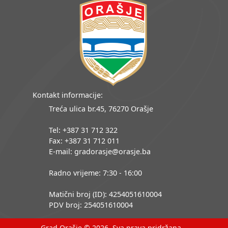
Kontakt informacije:
Treća ulica br.45, 76270 Orašje
Tel: +387 31 712 322
Fax: +387 31 712 011
E-mail: gradorasje@orasje.ba
Radno vrijeme: 7:30 - 16:00
Matični broj (ID): 4254051610004
PDV broj: 254051610004
Grad Orašje © 2026. Sva prava pridržana.