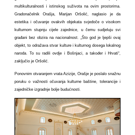
multikulturalnosti i istinskog suživota na ovim prostorima.
Gradonačelnik Orašja, Marijan Oršolić, naglasio je da
estetika i očuvanje ovakvih objekata svjedoče o visokom
kulturnom stupnju cijele zajednice, u čemu sudjeluju svi
građani bez obzira na nacionalnost. „Što god je ljepši ovaj
objekt, to odražava stvar kulture i kulturnog dosega lokalnog
naroda. To su radili ovdje i Bošnjaci, a također i Hrvati“,
zaključio je Oršolić.
Ponovnim otvaranjem vrata Azizije, Orašje je poslalo snažnu
poruku o važnosti očuvanja kulturne baštine, tolerancije i
zajedničke izgradnje bolje budućnosti.