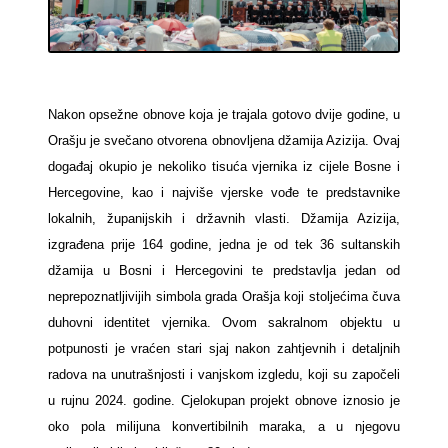
Nakon opsežne obnove koja je trajala gotovo dvije godine, u
Orašju je svečano otvorena obnovljena džamija Azizija. Ovaj
događaj okupio je nekoliko tisuća vjernika iz cijele Bosne i
Hercegovine, kao i najviše vjerske vođe te predstavnike
lokalnih, županijskih i državnih vlasti. Džamija Azizija,
izgrađena prije 164 godine, jedna je od tek 36 sultanskih
džamija u Bosni i Hercegovini te predstavlja jedan od
neprepoznatljivijih simbola grada Orašja koji stoljećima čuva
duhovni identitet vjernika. Ovom sakralnom objektu u
potpunosti je vraćen stari sjaj nakon zahtjevnih i detaljnih
radova na unutrašnjosti i vanjskom izgledu, koji su započeli
u rujnu 2024. godine. Cjelokupan projekt obnove iznosio je
oko pola milijuna konvertibilnih maraka, a u njegovu