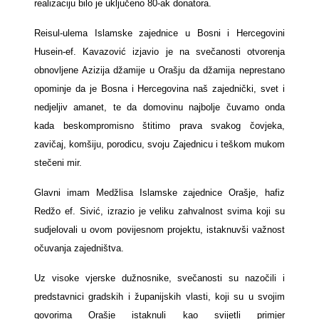
realizaciju bilo je uključeno 80-ak donatora.
Reisul-ulema Islamske zajednice u Bosni i Hercegovini
Husein-ef. Kavazović izjavio je na svečanosti otvorenja
obnovljene Azizija džamije u Orašju da džamija neprestano
opominje da je Bosna i Hercegovina naš zajednički, svet i
nedjeljiv amanet, te da domovinu najbolje čuvamo onda
kada beskompromisno štitimo prava svakog čovjeka,
zavičaj, komšiju, porodicu, svoju Zajednicu i teškom mukom
stečeni mir.
Glavni imam Medžlisa Islamske zajednice Orašje, hafiz
Redžo ef. Sivić, izrazio je veliku zahvalnost svima koji su
sudjelovali u ovom povijesnom projektu, istaknuvši važnost
očuvanja zajedništva.
Uz visoke vjerske dužnosnike, svečanosti su nazočili i
predstavnici gradskih i županijskih vlasti, koji su u svojim
govorima Orašje istaknuli kao svijetli primjer