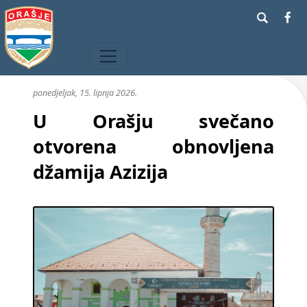
ponedjeljak, 15. lipnja 2026.
U Orašju svečano
otvorena obnovljena
džamija Azizija