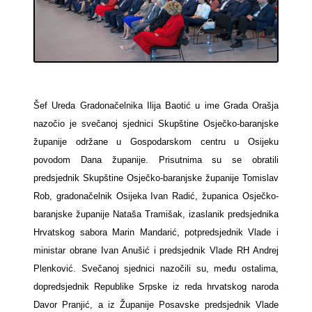
Šef Ureda Gradonačelnika Ilija Baotić u ime Grada Orašja
nazočio je svečanoj sjednici Skupštine Osječko-baranjske
županije održane u Gospodarskom centru u Osijeku
povodom Dana županije. Prisutnima su se obratili
predsjednik Skupštine Osječko-baranjske županije Tomislav
Rob, gradonačelnik Osijeka Ivan Radić, županica Osječko-
baranjske županije Nataša Tramišak,
izaslanik predsjednika
Hrvatskog sabora Marin Mandarić,
potpredsjednik Vlade i
ministar obrane Ivan Anušić i predsjednik Vlade RH Andrej
Plenković. Svečanoj sjednici nazočili su, među ostalima,
dopredsjednik Republike Srpske iz reda hrvatskog naroda
Davor Pranjić, a iz Županije Posavske predsjednik Vlade