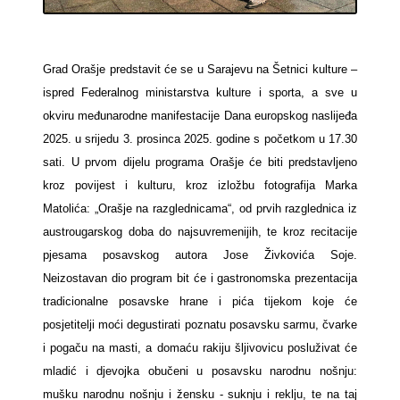
Grad Orašje predstavit će se u Sarajevu na Šetnici kulture –
ispred Federalnog ministarstva kulture i sporta, a sve u
okviru međunarodne manifestacije Dana europskog naslijeđa
2025. u srijedu 3. prosinca 2025. godine s početkom u 17.30
sati.
U prvom dijelu programa Orašje će biti predstavljeno
kroz povijest i kulturu, kroz
izložbu fotografija Marka
Matolića: „Orašje na razglednicama“, od prvih razglednica iz
austrougarskog doba do najsuvremenijih, te kroz recitacije
pjesama posavskog autora Jose Živkovića Soje.
Neizostavan dio program bit će i gastronomska prezentacija
tradicionalne posavske hrane i pića tijekom koje će
posjetitelji moći degustirati poznatu posavsku sarmu, čvarke
i pogaču na masti, a domaću rakiju šljivovicu posluživat će
mladić i djevojka obučeni u posavsku narodnu nošnju:
mušku narodnu nošnju i žensku - suknju i reklju, te na taj