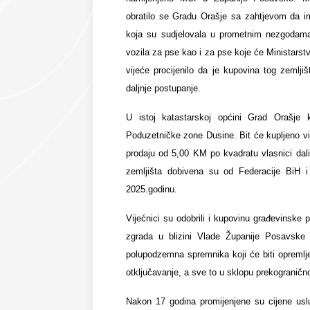
obratilo se Gradu Orašje sa zahtjevom da im
koja su sudjelovala u prometnim nezgodama
vozila za pse kao i za pse koje će Ministars
vijeće procijenilo da je kupovina tog zemlj
daljnje postupanje.
U istoj katastarskoj općini Grad Orašje 
Poduzetničke zone Dusine. Bit će kupljeno vi
prodaju od 5,00 KM po kvadratu vlasnici dal
zemljišta dobivena su od Federacije BiH 
2025.godinu.
Vijećnici su odobrili i kupovinu građevinske
zgrada u blizini Vlade Županije Posavske
polupodzemna spremnika koji će biti opremlj
otključavanje, a sve to u sklopu prekogranično
Nakon 17 godina promijenjene su cijene uslu