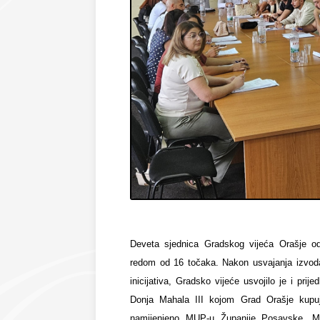
Deveta sjednica Gradskog vijeća Orašje o
redom od 16 točaka. Nakon usvajanja izvoda i
inicijativa, Gradsko vijeće usvojilo je i prij
Donja Mahala III kojom Grad Orašje kupu
namijenjeno MUP-u Županije Posavske. Min