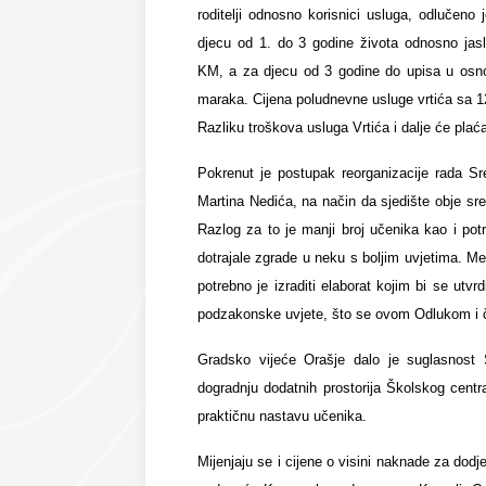
roditelji odnosno korisnici usluga, odlučeno 
djecu od 1. do 3 godine života odnosno jas
KM, a za djecu od 3 godine do upisa u osnov
maraka. Cijena poludnevne usluge vrtića sa 1
Razliku troškova usluga Vrtića i dalje će plać
Pokrenut je postupak reorganizacije rada Sr
Martina Nedića, na način da sjedište obje sr
Razlog za to je manji broj učenika kao i po
dotrajale zgrade u neku s boljim uvjetima. M
potrebno je izraditi elaborat kojim bi se utvr
podzakonske uvjete, što se ovom Odlukom i č
Gradsko vijeće Orašje dalo je suglasnost
dogradnju dodatnih prostorija Školskog cent
praktičnu nastavu učenika.
Mijenjaju se i cijene o visini naknade za dod