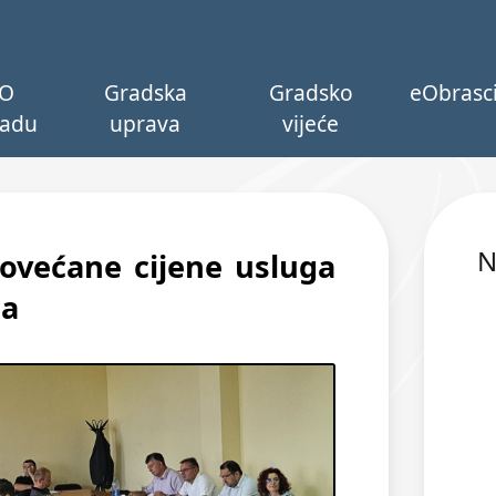
O
Gradska
Gradsko
eObrasc
adu
uprava
vijeće
N
ovećane cijene usluga
ca