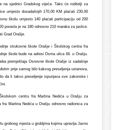
je na sjednici Gradskog vijeća. Tako će roditelji za
lice umjesto dosadašnjih 170,00 KM plaćati 230,00
nu školu umjesto 140 plaćati participaciju od 200
20 porasla je na 180 odnosno 210 maraka za jaslice.
ati Grad Orašje.
ednje strukovne škole Orašje i Školskog centra fra
ednje škole bude na adresi Osma ulica 66. u Orašju.
treba premještaja Osnovne škole Orašje iz sadašnje
eđutim prije samog bilo kakvog preseljenja ustanova,
dilo da li takvo preseljenje ispunjava sve zakonske i
ini.
Školskom centru fra Martina Nedića u Orašju za
ra fra Martina Nedića u Orašju odnosno radionica za
jelu grobnog mjesta u grobljima kojima upravlja Javno