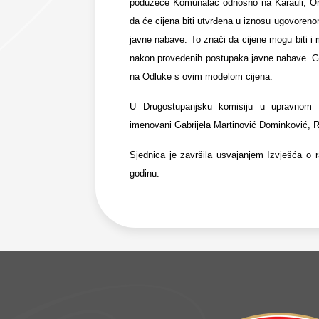
poduzeće Komunalac odnosno na Karauli, Oraš
da će cijena biti
utvrđena u iznosu ugovoren
javne nabave. To znači da cijene mogu biti i 
nakon provedenih postupaka javne nabave. Gr
na Odluke s ovim modelom cijena.
U Drugostupanjsku komisiju u upravnom 
imenovani Gabrijela Martinović Dominković, R
Sjednica je završila usvajanjem Izvješća o
godinu.