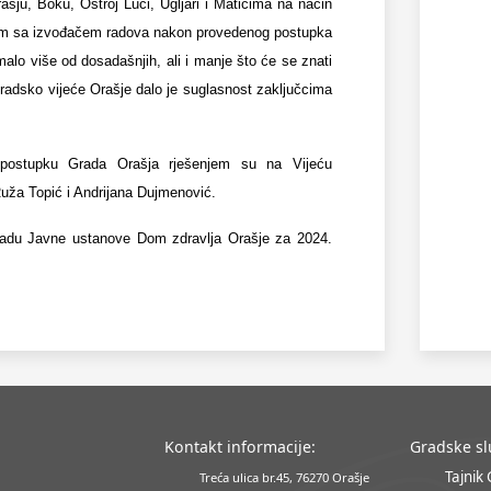
ju, Boku, Oštroj Luci, Ugljari i Matićima na način
om sa izvođačem radova nakon provedenog postupka
malo više od dosadašnjih, ali i manje što će se znati
adsko vijeće Orašje dalo je suglasnost zaključcima
postupku Grada Orašja rješenjem su na Vijeću
uža Topić i Andrijana Dujmenović.
 radu Javne ustanove Dom zdravlja Orašje za 2024.
Kontakt informacije:
Gradske s
Tajnik
Treća ulica br.45, 76270 Orašje