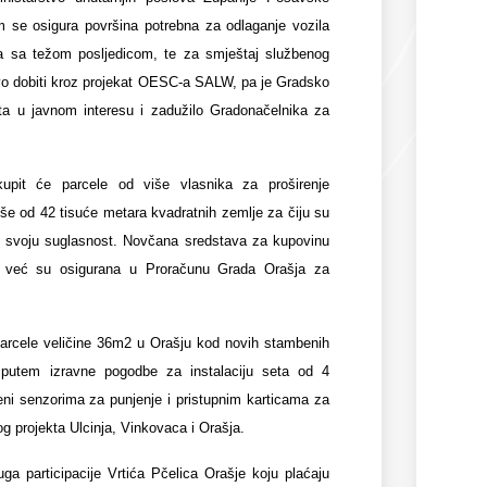
 se osigura površina potrebna za odlaganje vozila
 sa težom posljedicom, te za smještaj službenog
tvo dobiti kroz projekat OESC-a SALW, pa je Gradsko
išta u javnom interesu i zadužilo Gradonačelnika za
kupit će parcele od više vlasnika za proširenje
še od 42 tisuće metara kvadratnih zemlje za čiju su
i svoju suglasnost. Novčana sredstava za kupovinu
i već su osigurana u Proračunu Grada Orašja za
 parcele veličine 36m2 u Orašju kod novih stambenih
 putem izravne pogodbe za instalaciju seta od 4
eni senzorima za punjenje i pristupnim karticama za
g projekta Ulcinja, Vinkovaca i Orašja.
ga participacije Vrtića Pčelica Orašje koju plaćaju