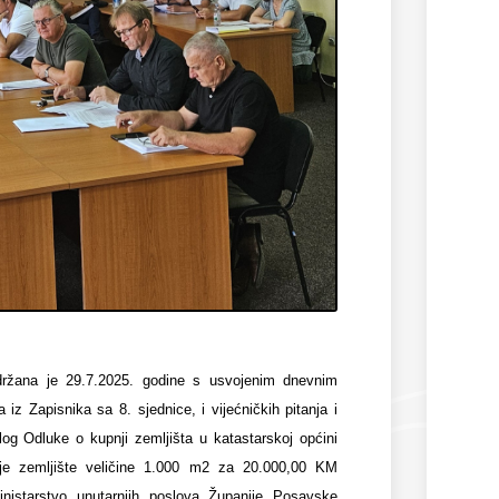
držana je 29.7.2025. godine s usvojenim dnevnim
z Zapisnika sa 8. sjednice, i vijećničkih pitanja i
edlog Odluke o kupnji zemljišta u katastarskoj općini
je zemljište veličine 1.000 m2 za 20.000,00 KM
istarstvo unutarnjih poslova Županije Posavske