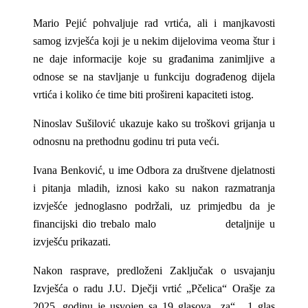
Mario Pejić pohvaljuje rad vrtića, ali i manjkavosti
samog izvješća koji je u nekim dijelovima veoma štur i
ne daje informacije koje su građanima zanimljive a
odnose se na stavljanje u funkciju dograđenog dijela
vrtića i koliko će time biti prošireni kapaciteti istog.
Ninoslav Sušilović ukazuje kako su troškovi grijanja u
odnosnu na prethodnu godinu tri puta veći.
Ivana Benković, u ime Odbora za društvene djelatnosti
i pitanja mladih, iznosi kako su nakon razmatranja
izvješće jednoglasno podržali, uz primjedbu da je
financijski dio trebalo malo detaljnije u
izvješću prikazati.
Nakon rasprave, predloženi Zaključak o usvajanju
Izvješća o radu J.U. Dječji vrtić „Pčelica“ Orašje za
2025. godinu je usvojen sa 19 glasova „za“ , 1 glas