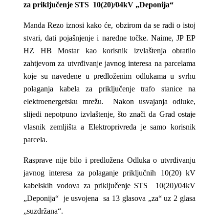
za priključenje STS 10(20)/04kV „Deponija“
Manda Rezo iznosi kako će, obzirom da se radi o istoj
stvari, dati pojašnjenje i naredne točke. Naime, JP EP
HZ HB Mostar kao korisnik izvlaštenja obratilo
zahtjevom za utvrđivanje javnog interesa na parcelama
koje su navedene u predloženim odlukama u svrhu
polaganja kabela za priključenje trafo stanice na
elektroenergetsku mrežu. Nakon usvajanja odluke,
slijedi nepotpuno izvlaštenje, što znači da Grad ostaje
vlasnik zemljišta a Elektroprivreda je samo korisnik
parcela.
Rasprave nije bilo i predložena Odluka o utvrđivanju
javnog interesa za polaganje priključnih 10(20) kV
kabelskih vodova za priključenje STS 10(20)/04kV
„Deponija“ je usvojena sa 13 glasova „za“ uz 2 glasa
„suzdržana“.