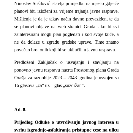
Ninoslav Sušilović stavlja primjedbu na mjesto gdje će
planovi biti izloženi za vrijeme trajanja javne rasprave.
Mišljenja je da je takav način davno prevaziđen, te da
se planovi objave na web stranici Grada tako bi svi
zainteresirani mogli plan pogledati i kod svoje kuće, a
ne da dolaze u zgradu gradske uprave. Time znatno
povećao broj onih koji bi se uključili u javnu raspravu.
Predloženi Zaključak o usvajanju i stavljanju na
ponovno javnu raspravu nacrta Prostornog plana Grada
Orašja za razdoblje 2023 – 2043. godina je usvojen sa
16 glasova „za“ uz 1 glas „suzdržan“.
Ad. 8.
Prijedlog Odluke o utvrđivanju javnog interesa u
svrhu izgradnje-asfaltiranja pristupne cese na ulicu