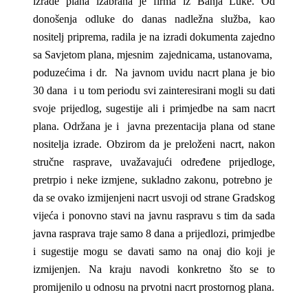
izrade plana izabrana je firma iz Banja Luke. Od
donošenja odluke do danas nadležna služba, kao
nositelj priprema, radila je na izradi dokumenta zajedno
sa Savjetom plana, mjesnim zajednicama, ustanovama,
poduzećima i dr. Na javnom uvidu nacrt plana je bio
30 dana i u tom periodu svi zainteresirani mogli su dati
svoje prijedlog, sugestije ali i primjedbe na sam nacrt
plana. Održana je i javna prezentacija plana od stane
nositelja izrade. Obzirom da je preloženi nacrt, nakon
stručne rasprave, uvažavajući određene prijedloge,
pretrpio i neke izmjene, sukladno zakonu, potrebno je
da se ovako izmijenjeni nacrt usvoji od strane Gradskog
vijeća i ponovno stavi na javnu raspravu s tim da sada
javna rasprava traje samo 8 dana a prijedlozi, primjedbe
i sugestije mogu se davati samo na onaj dio koji je
izmijenjen. Na kraju navodi konkretno što se to
promijenilo u odnosu na prvotni nacrt prostornog plana.