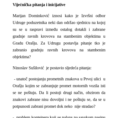
Vijećnička pitanja i inicijative
Marijan Dominković iznosi kako je Izvršni odbor
Udruge poduzetnika neki dan održao sjednicu na kojoj
su se u raspravi između ostalog dotakli i zabrane
gradnje ravnih krovova na stambenim objektima u
Gradu Orašju. Za Udrugu postavlja pitanje tko je
zabranio gradnju ravnih krovova na stambenim
objektima?
Ninoslav Sušilović je postavio sljedeća pitanja:
- unatoč postojanju prometnih znakova u Prvoj ulici u
Orašju kojim se zabranjuje promet motornih vozila isti
se ne poštuju. Da li postoji drugi način, obzirom da
znakovi zabrane nisu dovoljni i ne poštuju se, da se u
potpunosti zabrani promet dok neko nije stradao?
- problem kontejnera koji se nalaze na savskom nasipu