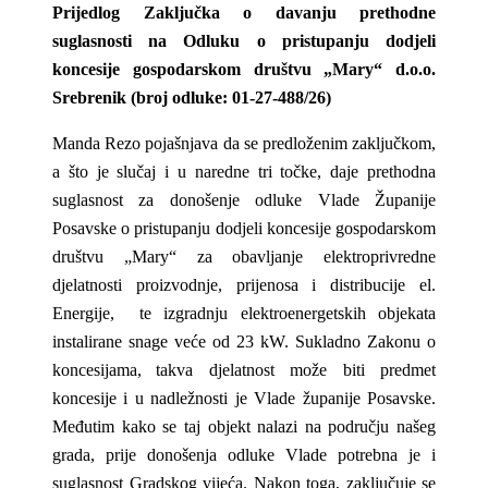
Prijedlog Zaključka o davanju prethodne
suglasnosti na Odluku o pristupanju dodjeli
koncesije gospodarskom društvu „Mary“ d.o.o.
Srebrenik (broj odluke: 01-27-488/26)
Manda Rezo pojašnjava da se predloženim zaključkom,
a što je slučaj i u naredne tri točke, daje prethodna
suglasnost za donošenje odluke Vlade Županije
Posavske o pristupanju dodjeli koncesije gospodarskom
društvu „Mary“ za obavljanje elektroprivredne
djelatnosti proizvodnje, prijenosa i distribucije el.
Energije, te izgradnju elektroenergetskih objekata
instalirane snage veće od 23 kW. Sukladno Zakonu o
koncesijama,
takva djelatnost može biti predmet
koncesije i u nadležnosti je Vlade županije Posavske.
Međutim kako se taj objekt nalazi na području našeg
grada, prije donošenja odluke Vlade potrebna je i
suglasnost Gradskog vijeća. Nakon toga, zaključuje se