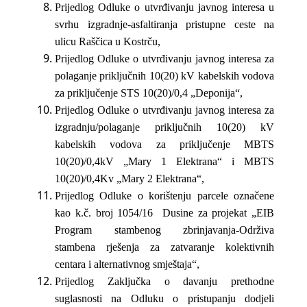
Prijedlog Odluke o utvrđivanju javnog interesa u
svrhu izgradnje-asfaltiranja pristupne ceste na
ulicu Raščica u Kostrču,
Prijedlog Odluke o utvrđivanju javnog interesa za
polaganje priključnih 10(20) kV kabelskih vodova
za priključenje STS 10(20)/0,4 „Deponija“,
Prijedlog Odluke o utvrđivanju javnog interesa za
izgradnju/polaganje priključnih 10(20) kV
kabelskih vodova za priključenje MBTS
10(20)/0,4kV „Mary 1 Elektrana“ i MBTS
10(20)/0,4Kv „Mary 2 Elektrana“,
Prijedlog Odluke o korištenju parcele označene
kao k.č. broj 1054/16 Dusine za projekat „EIB
Program stambenog zbrinjavanja-Održiva
stambena rješenja za zatvaranje kolektivnih
centara i alternativnog smještaja“,
Prijedlog Zaključka o davanju prethodne
suglasnosti na Odluku o pristupanju dodjeli