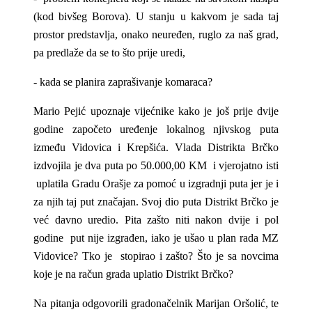
(kod bivšeg Borova). U stanju u kakvom je sada taj
prostor predstavlja, onako neuređen, ruglo za naš grad,
pa predlaže da se to što prije uredi,
- kada se planira zaprašivanje komaraca?
Mario Pejić upoznaje vijećnike kako je još prije dvije
godine započeto uređenje lokalnog njivskog puta
između Vidovica i Krepšića. Vlada Distrikta Brčko
izdvojila je dva puta po 50.000,00 KM i vjerojatno isti
uplatila Gradu Orašje za pomoć u izgradnji puta jer je i
za njih taj put značajan. Svoj dio puta Distrikt Brčko je
već davno uredio. Pita zašto niti nakon dvije i pol
godine put nije izgrađen, iako je ušao u plan rada MZ
Vidovice? Tko je stopirao i zašto? Što je sa novcima
koje je na račun grada uplatio Distrikt Brčko?
Na pitanja odgovorili gradonačelnik Marijan Oršolić, te