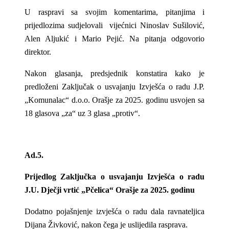
U raspravi sa svojim komentarima, pitanjima i
prijedlozima sudjelovali vijećnici Ninoslav Sušilović,
Alen Aljukić i Mario Pejić. Na pitanja odgovorio
direktor.
Nakon glasanja, predsjednik konstatira kako je
predloženi Zaključak o usvajanju Izvješća o radu J.P.
„Komunalac“ d.o.o. Orašje za 2025. godinu usvojen sa
18 glasova „za“ uz 3 glasa „protiv“.
Ad.5.
Prijedlog Zaključka o usvajanju Izvješća o radu
J.U. Dječji vrtić „Pčelica“ Orašje za 2025. godinu
Dodatno pojašnjenje izvješća o radu dala ravnateljica
Dijana Živković, nakon čega je uslijedila rasprava.