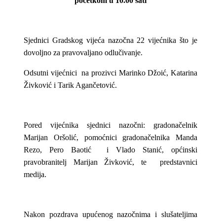
početkom u 10.00 sati
Sjednici Gradskog vijeća nazočna 22 vijećnika što je
dovoljno za pravovaljano odlučivanje.
Odsutni vijećnici na prozivci Marinko Džoić, Katarina
Živković i Tarik Agančetović.
Pored vijećnika sjednici nazočni: gradonačelnik
Marijan Oršolić, pomoćnici gradonačelnika Manda
Rezo, Pero Baotić i Vlado Stanić, općinski
pravobranitelj Marijan Živković, te predstavnici
medija.
Nakon pozdrava upućenog nazočnima i slušateljima