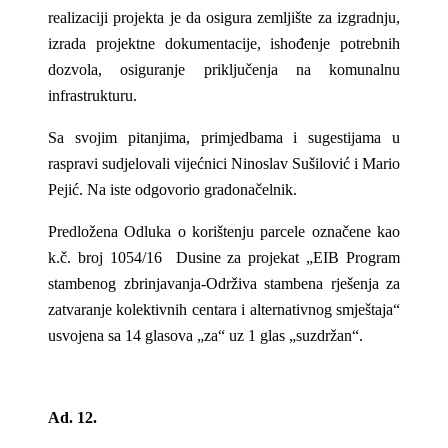
realizaciji projekta je da osigura zemljište za izgradnju,
izrada projektne dokumentacije, ishođenje potrebnih
dozvola, osiguranje priključenja na komunalnu
infrastrukturu.
Sa svojim pitanjima, primjedbama i sugestijama u
raspravi sudjelovali vijećnici Ninoslav Sušilović i Mario
Pejić. Na iste odgovorio gradonačelnik.
Predložena
Odluka
o korištenju parcele označene kao
k.č. broj 1054/16 Dusine za projekat „EIB Program
stambenog zbrinjavanja-Održiva stambena rješenja za
zatvaranje kolektivnih centara i alternativnog smještaja“
usvojena sa 14 glasova „za“ uz 1 glas „suzdržan“.
Ad. 12.