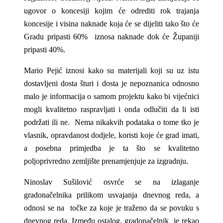
ugovor o koncesiji kojim će odrediti rok trajanja
koncesije i visina naknade koja će se dijeliti tako što će
Gradu pripasti 60% iznosa naknade dok će Županiji
pripasti 40%.
Mario Pejić iznosi kako su materijali koji su uz istu
dostavljeni dosta šturi i dosta je nepoznanica odnosno
malo je informacija o samom projektu kako bi vijećnici
mogli kvalitetno raspravljati i onda odlučiti da li isti
podržati ili ne. Nema nikakvih podataka o tome tko je
vlasnik, opravdanost dodjele, koristi koje će grad imati,
a posebna primjedba je ta što se kvalitetno
poljoprivredno zemljište prenamjenjuje za izgradnju.
Ninoslav Sušilović osvrće se na izlaganje
gradonačelnika prilikom usvajanja dnevnog reda, a
odnosi se na točke za koje je traženo da se povuku s
dnevnog reda. Između ostalog, gradonačelnik je rekao