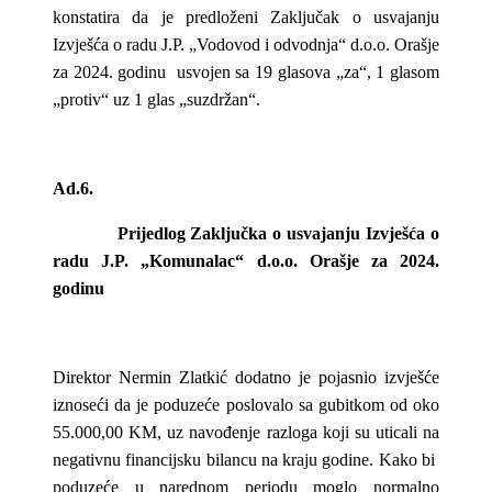
konstatira da je predloženi Zaključak o usvajanju
Izvješća o radu J.P. „Vodovod i odvodnja“ d.o.o. Orašje
za 2024. godinu usvojen sa 19 glasova „za“, 1 glasom
„protiv“ uz 1 glas „suzdržan“.
Ad.6.
Prijedlog Zaključka o usvajanju Izvješća o
radu J.P. „Komunalac“ d.o.o. Orašje za 2024.
godinu
Direktor Nermin Zlatkić dodatno je pojasnio izvješće
iznoseći da je poduzeće poslovalo sa gubitkom od oko
55.000,00 KM, uz navođenje razloga koji su uticali na
negativnu financijsku bilancu na kraju godine. Kako bi
poduzeće u narednom periodu moglo normalno