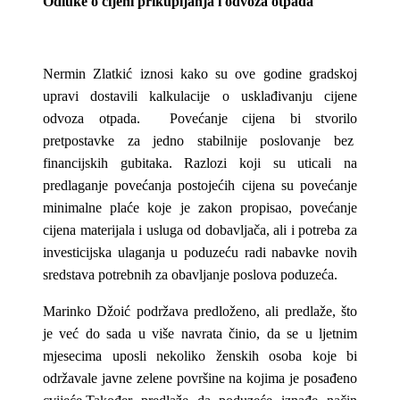
Odluke o cijeni prikupljanja i odvoza otpada
Nermin Zlatkić iznosi kako su ove godine gradskoj
upravi dostavili kalkulacije o usklađivanju cijene
odvoza otpada. Povećanje cijena bi stvorilo
pretpostavke za jedno stabilnije poslovanje bez
financijskih gubitaka. Razlozi koji su uticali na
predlaganje povećanja postojećih cijena su povećanje
minimalne plaće koje je zakon propisao, povećanje
cijena materijala i usluga od dobavljača, ali i potreba za
investicijska ulaganja u poduzeću radi nabavke novih
sredstava potrebnih za obavljanje poslova poduzeća.
Marinko Džoić podržava predloženo, ali predlaže, što
je već do sada u više navrata činio, da se u ljetnim
mjesecima uposli nekoliko ženskih osoba koje bi
održavale javne zelene površine na kojima je posađeno