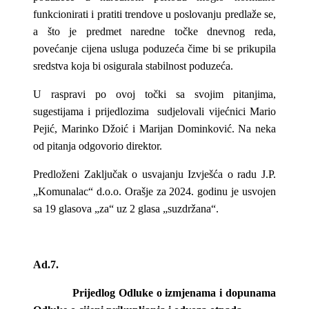
funkcionirati i pratiti trendove u poslovanju predlaže se,
a što je predmet naredne točke dnevnog reda,
povećanje cijena usluga poduzeća čime bi se prikupila
sredstva koja bi osigurala stabilnost poduzeća.
U raspravi po ovoj točki sa svojim pitanjima,
sugestijama i prijedlozima sudjelovali vijećnici Mario
Pejić, Marinko Džoić i Marijan Dominković. Na neka
od pitanja odgovorio direktor.
Predloženi Zaključak o usvajanju Izvješća o radu J.P.
„Komunalac“ d.o.o. Orašje za 2024. godinu je usvojen
sa 19 glasova „za“ uz 2 glasa „suzdržana“.
Ad.7.
Prijedlog Odluke o izmjenama i dopunama