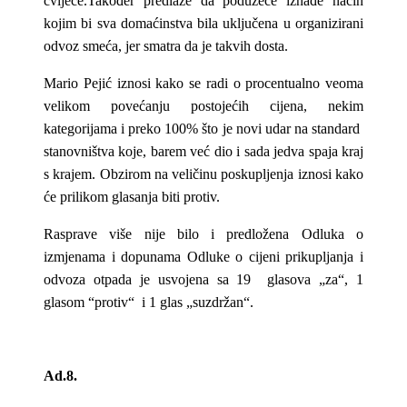
cvijeće.Također predlaže da poduzeće iznađe način
kojim bi sva domaćinstva bila uključena u organizirani
odvoz smeća, jer smatra da je takvih dosta.
Mario Pejić iznosi kako se radi o procentualno veoma
velikom povećanju postojećih cijena, nekim
kategorijama i preko 100% što je novi udar na standard
stanovništva koje, barem već dio i sada jedva spaja kraj
s krajem. Obzirom na veličinu poskupljenja iznosi kako
će prilikom glasanja biti protiv.
Rasprave više nije bilo i predložena Odluka o
izmjenama i dopunama Odluke o cijeni prikupljanja i
odvoza otpada je usvojena sa 19 glasova „za“, 1
glasom “protiv“ i 1 glas „suzdržan“.
Ad.8.