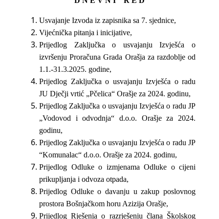
D N E V N I R E D
Usvajanje Izvoda iz zapisnika sa 7. sjednice,
Vijećnička pitanja i inicijative,
Prijedlog Zaključka o usvajanju Izvješća o
izvršenju Proračuna Grada Orašja za razdoblje od
1.1.-31.3.2025. godine,
Prijedlog Zaključka o usvajanju Izvješća o radu
JU Dječji vrtić „Pčelica“ Orašje za 2024. godinu,
Prijedlog Zaključka o usvajanju Izvješća o radu JP
„Vodovod i odvodnja“ d.o.o. Orašje za 2024.
godinu,
Prijedlog Zaključka o usvajanju Izvješća o radu JP
“Komunalac“ d.o.o. Orašje za 2024. godinu,
Prijedlog Odluke o izmjenama Odluke o cijeni
prikupljanja i odvoza otpada,
Prijedlog Odluke o davanju u zakup poslovnog
prostora Bošnjačkom horu Azizija Orašje,
Prijedlog Rješenja o razrješenju člana Školskog