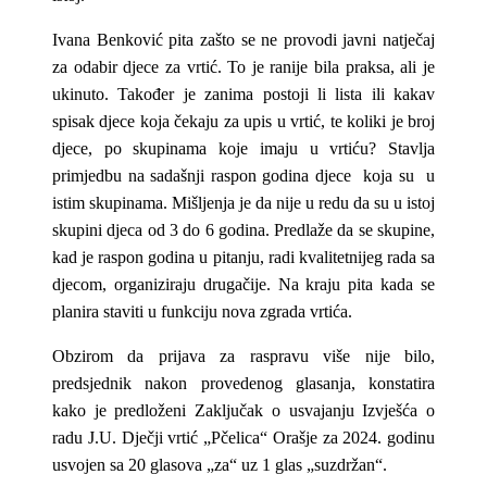
Ivana Benković pita zašto se ne provodi javni natječaj
za odabir djece za vrtić. To je ranije bila praksa, ali je
ukinuto. Također je zanima postoji li lista ili kakav
spisak djece koja čekaju za upis u vrtić, te koliki je broj
djece, po skupinama koje imaju u vrtiću? Stavlja
primjedbu na sadašnji raspon godina djece koja su u
istim skupinama. Mišljenja je da nije u redu da su u istoj
skupini djeca od 3 do 6 godina. Predlaže da se skupine,
kad je raspon godina u pitanju, radi kvalitetnijeg rada sa
djecom, organiziraju drugačije. Na kraju pita kada se
planira staviti u funkciju nova zgrada vrtića.
Obzirom da prijava za raspravu više nije bilo,
predsjednik nakon provedenog glasanja, konstatira
kako je predloženi Zaključak o usvajanju Izvješća o
radu J.U. Dječji vrtić „Pčelica“ Orašje za 2024. godinu
usvojen sa 20 glasova „za“ uz 1 glas „suzdržan“.