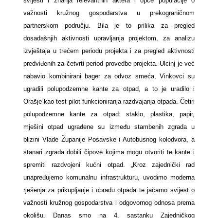
svijesti i znanja relevantnih aktera i opće populacije o
važnosti kružnog gospodarstva u prekograničnom
partnerskom području. Bila je to prilika za pregled
dosadašnjih aktivnosti upravljanja projektom, za analizu
izvještaja u trećem periodu projekta i za pregled aktivnosti
predviđenih za četvrti period provedbe projekta. Ulcinj je već
nabavio kombinirani bager za odvoz smeća, Vinkovci su
ugradili polupodzemne kante za otpad, a to je uradilo i
Orašje kao test pilot funkcioniranja razdvajanja otpada. Četiri
polupodzemne kante za otpad: staklo, plastika, papir,
mješini otpad ugrađene su između stambenih zgrada u
blizini Vlade Županije Posavske i Autobusnog kolodvora, a
stanari zgrada dobili čipove kojima mogu otvoriti te kante i
spremiti razdvojeni kućni otpad. „Kroz zajednički rad
unapređujemo komunalnu infrastrukturu, uvodimo moderna
rješenja za prikupljanje i obradu otpada te jačamo svijest o
važnosti kružnog gospodarstva i odgovornog odnosa prema
okolišu. Danas smo na 4. sastanku Zajedničkog