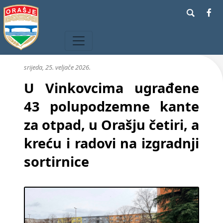
srijeda, 25. veljače 2026.
U Vinkovcima ugrađene
43 polupodzemne kante
za otpad, u Orašju četiri, a
kreću i radovi na izgradnji
sortirnice