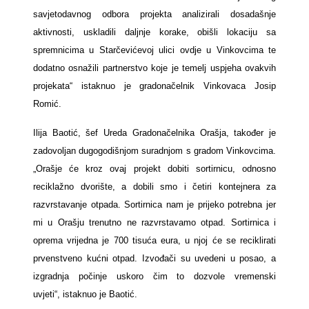
savjetodavnog odbora projekta analizirali dosadašnje
aktivnosti, uskladili daljnje korake, obišli lokaciju sa
spremnicima u Starčevićevoj ulici ovdje u Vinkovcima te
dodatno osnažili partnerstvo koje je temelj uspjeha ovakvih
projekata“ istaknuo je gradonačelnik Vinkovaca Josip
Romić.
Ilija Baotić, šef Ureda Gradonačelnika Orašja, također je
zadovoljan dugogodišnjom suradnjom s gradom Vinkovcima.
„Orašje će kroz ovaj projekt dobiti sortirnicu, odnosno
reciklažno dvorište, a dobili smo i četiri kontejnera za
razvrstavanje otpada. Sortirnica nam je prijeko potrebna jer
mi u Orašju trenutno ne razvrstavamo otpad. Sortirnica i
oprema vrijedna je 700 tisuća eura, u njoj će se reciklirati
prvenstveno kućni otpad. Izvođači su uvedeni u posao, a
izgradnja počinje uskoro čim to dozvole vremenski
uvjeti“, istaknuo je Baotić.