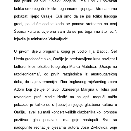
ima priliku da vidi. Ovakvi događaji imaju priliku pokazati
koliko smo bogati i koliko toga imamo lijepoga i što nam ima
pokazati lijepo Orašje. Čuli smo da se još toliko lijepoga
gradi, pa iduće godine kada se ponovo sretnemo na ovoj
Šetnici kulture, uvjerena sam da se još toga ima što reći“,
izjavila je ministrica Vlaisaljević.
U prvom dijelu programa kojeg je vodio Ilija Baotić, Šef
Ureda gradonačelnika, Orašje je predstavljeno kroz povijest i
kulturu, kroz izložbu fotografija Marka Matolića: „Orašje na
razglednicama“, od prvih razglednica iz austrougarskog
doba, do najsuvremenijih. Zbor troglasnog mješovitog zbora
Adoro koji djeluje pri župi Uznesenja Marijina u Tolisi pod
ravnanjem prof. Marije Nedić na najljepši mogući način
pokazao je koliko se s ljubavlju njeguje glazbena kultura u
Orašju. Izveli su mali koncert velikih glazbenika koji pronose
pozitivan glas posavski, ma gdje nastupali. Sve su
nadopunile recitacije pjesama autora Jose Živkovića Soje