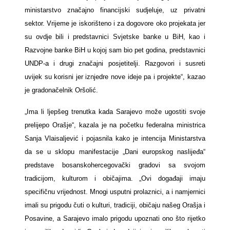
ministarstvo značajno financijski sudjeluje, uz privatni
sektor. Vrijeme je iskorišteno i za dogovore oko projekata jer
su ovdje bili i predstavnici Svjetske banke u BiH, kao i
Razvojne banke BiH u kojoj sam bio pet godina, predstavnici
UNDP-a i drugi značajni posjetitelji. Razgovori i susreti
uvijek su korisni jer iznjedre nove ideje pa i projekte“, kazao
je gradonačelnik Oršolić.
„Ima li ljepšeg trenutka kada Sarajevo može ugostiti svoje
prelijepo Orašje“, kazala je na početku federalna ministrica
Sanja Vlaisaljević i pojasnila kako je intencija Ministarstva
da se u sklopu manifestacije „Dani europskog naslijeđa“
predstave bosanskohercegovački gradovi sa svojom
tradicijom, kulturom i običajima. „Ovi događaji imaju
specifičnu vrijednost. Mnogi usputni prolaznici, a i namjernici
imali su prigodu čuti o kulturi, tradiciji, običaju našeg Orašja i
Posavine, a Sarajevo imalo prigodu upoznati ono što rijetko