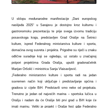
U sklopu međunarodne manifestacije „Dani europskog
naslijeđa 2025“ u Sarajevu je dostojno kroz kulturnu i
gastronomsku prezentaciju te prije svega izvornu tradiciju
posavskoga kraja, predstavljen Grad Orašje na Šetnici
kulture, ispred Federalnog ministarstva kulture i sporta,
domaćina ovog susreta i projekta. Prigodne su riječi u znaku
odlične suradnje koji se ogledaju, uz ostalo u značajnoj
potpori projektima Grada Orašja, uputili gradonačelnik
Marijan Oršolić i ministrica Sanja Vlaisavljević.
„Federalno ministarstvo kulture i sporta radi na jedan
suvremen način koji uključuje i predstavljanje općina i
gradova iz cijele BiH. Predstavili smo neke od projekata.
Trenutno je jedan od najvećih marina – sportska lučica u
Orašju i nadam da će Orašje biti prvi grad u BiH koje će
imati marinu. Veliki je projekt i Orašje fest gdje Federalno