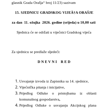
glasnik Grada Orašja“ broj 11/23) sazivam
15. SJEDNICU GRADSKOG VIJEÄ†A ORAŠJE
za dan 11. ožujka 2026. godine (srijeda) u 10,00 sati
Sjednica će se održati u vijećnici Gradskog vijeća
Za sjednicu se predlaže sljedeći:
D N E V N I R E D
Usvajanje izvoda iz Zapisnika sa 14. sjednice,
Vijećnička pitanja i inicijative,
Prijedlog Odluke o
pristojbama iz oblasti
komunalnog gospodarstva
,
Prijedlog
Odluke o usvajanju Akcijskog plana